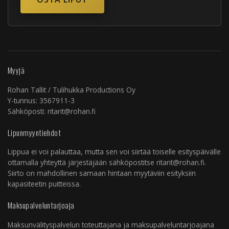
Myyjä
Rohan Tallit / Tulihukka Productions Oy
Y-tunnus: 3567911-3
Sähköposti: ritarit@rohan.fi
Lipunmyyntiehdot
Lippua ei voi palauttaa, mutta sen voi siirtää toiselle esityspäivälle
ottamalla yhteyttä järjestäjään sähköpostitse ritarit@rohan.fi.
Siirto on mahdollinen samaan hintaan myytäviin esityksiin
kapasiteetin puitteissa.
Maksupalveluntarjoaja
Maksunvälityspalvelun toteuttajana ja maksupalveluntarjoajana