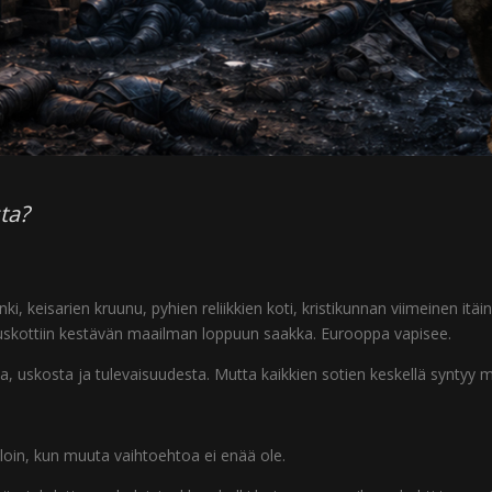
ta?
nki, keisarien kruunu, pyhien reliikkien koti, kristikunnan viimeinen it
n uskottiin kestävän maailman loppuun saakka. Eurooppa vapisee.
ta, uskosta ja tulevaisuudesta. Mutta kaikkien sotien keskellä syntyy
lloin, kun muuta vaihtoehtoa ei enää ole.