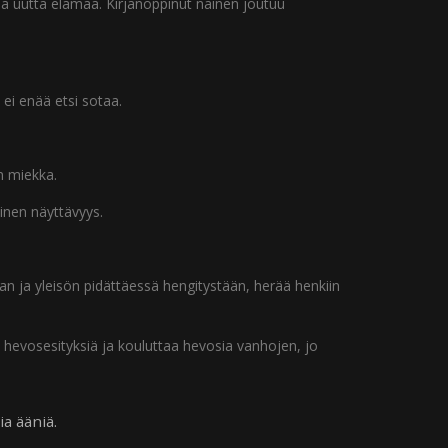
a uutta elämää. Kirjanoppinut nainen joutuu
 ei enää etsi sotaa.
n miekka.
linen näyttävyys.
man ja yleisön pidättäessä hengitystään, herää henkiin
a hevosesityksiä ja kouluttaa hevosia vanhojen, jo
a ääniä.