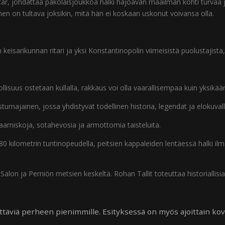
är, johdattaa pakolaisjoukkoa halki hajoavan maailman kohti turvaa j
n on tultava joksikin, mitä hän ei koskaan uskonut voivansa olla.
sarikunnan ritari ja yksi Konstantinopolin viimeisistä puolustajista,
lisuus ostetaan kullalla, rakkaus voi olla vaarallisempaa kuin yksikää
turnajainen, jossa yhdistyvät todellinen historia, legendat ja elokuval
 haarniskoja, sotahevosia ja armottomia taisteluita.
80 kilometrin tuntinopeudella, peitsien kappaleiden lentäessä halki il
alon ja Perniön metsien keskeltä. Rohan Tallit toteuttaa historiallisi
ittäviä perheen pienimmille. Esityksessä on myös ajoittain kovi