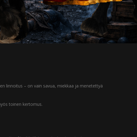
äinen linnoitus – on vain savua, miekkaa ja menetettyä
 myös toinen kertomus.