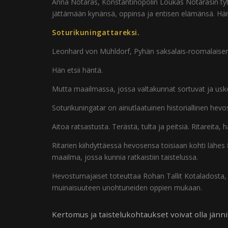
Anna Notaras, Konstantinopolin Loukas Notarasin tyt
jättämään kynänsä, oppinsa ja entisen elämänsä. Häne
Soturikuningattareksi.
Leonhard von Mühldorf, Pyhän saksalais-roomalaisen kei
Hän etsii häntä.
Mutta maailmassa, jossa valtakunnat sortuvat ja uskol
Soturikuningatar on ainutlaatuinen historiallinen hevos
Aitoa ratsastusta. Terästä, tulta ja peitsiä. Ritareita,
Ritarien kiihdyttäessä hevosensa toisiaan kohti lähes 
maailma, jossa kunnia ratkaistiin taistelussa.
Hevosturnajaiset toteuttaa Rohan Tallit Kotaladosta, S
muinaisuuteen unohtuneiden oppien mukaan.
Kertomus ja taistelukohtaukset voivat olla jänn