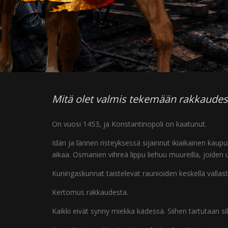
Mitä olet valmis tekemään rakkaudes
On vuosi 1453, ja Konstantinopoli on kaatunut.
Idän ja lännen risteyksessä sijainnut ikiaikainen kaupu
aikaa. Osmanien vihreä lippu liehuu muureilla, joide
Kuningaskunnat taistelevat raunioiden keskellä vallas
Kertomus rakkaudesta.
Kaikki eivät synny miekka kädessä. Siihen tartutaan si