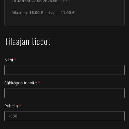
Lauantai 27.06.2026
klo 17:30
Aikuinen:
16.00 €
· Lapsi:
11.00 €
Tilaajan tiedot
Nimi
*
Sähköpostiosoite
*
Puhelin
*